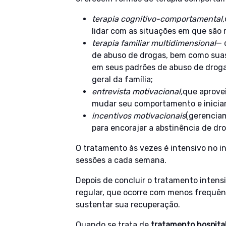
terapia cognitivo-comportamental,
lidar com as situações em que são 
terapia familiar multidimensional
— 
de abuso de drogas, bem como suas
em seus padrões de abuso de droga
geral da família;
entrevista motivacional,
que aprove
mudar seu comportamento e iniciar
incentivos motivacionais
(gerenciam
para encorajar a abstinência de dr
O tratamento às vezes é intensivo no in
sessões a cada semana.
Depois de concluir o tratamento intens
regular, que ocorre com menos frequên
sustentar sua recuperação.
Quando se trata de
tratamento hospita