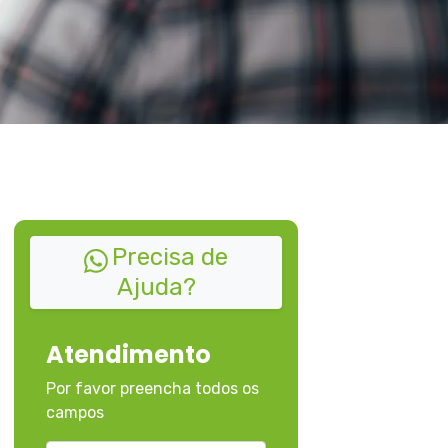
Precisa de
Ajuda?
Atendimento
Por favor preencha todos os
campos