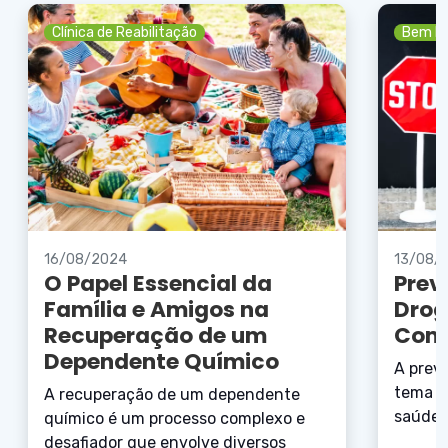
Clínica de Reabilitação
Bem Es
16/08/2024
13/08/
O Papel Essencial da
Prev
Família e Amigos na
Drog
Recuperação de um
Com
Dependente Químico
A prev
tema d
A recuperação de um dependente
saúde p
químico é um processo complexo e
desafiador que envolve diversos